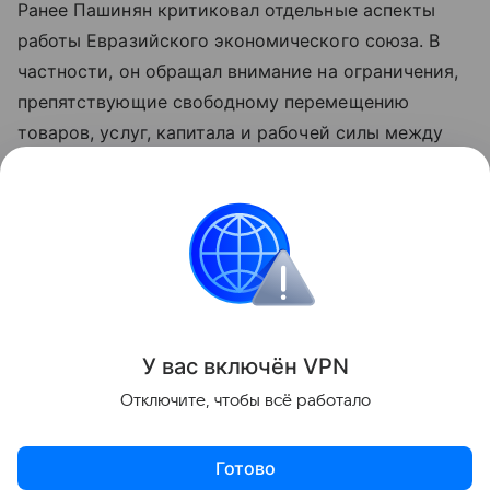
Ранее Пашинян критиковал отдельные аспекты
работы Евразийского экономического союза. В
частности, он обращал внимание на ограничения,
препятствующие свободному перемещению
товаров, услуг, капитала и рабочей силы между
странами объединения. По мнению премьера,
такие меры снижают предсказуемость условий
для бизнеса и эффективность интеграции.
Азербайджан
Армения
Внешняя политика
Поделиться
У вас включ
ён
V
P
N
Отключите, чтобы всё работало
Готово