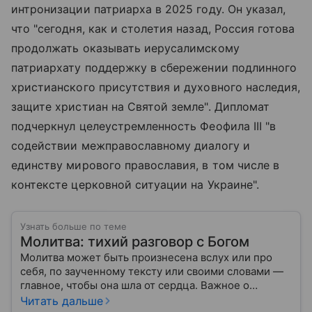
интронизации патриарха в 2025 году. Он указал,
что "сегодня, как и столетия назад, Россия готова
продолжать оказывать иерусалимскому
патриархату поддержку в сбережении подлинного
христианского присутствия и духовного наследия,
защите христиан на Святой земле". Дипломат
подчеркнул целеустремленность Феофила III "в
содействии межправославному диалогу и
единству мирового православия, в том числе в
контексте церковной ситуации на Украине".
Узнать больше по теме
Молитва: тихий разговор с Богом
Молитва может быть произнесена вслух или про
себя, по заученному тексту или своими словами —
главное, чтобы она шла от сердца. Важное о
значении молитв — в нашем материале.
Читать дальше