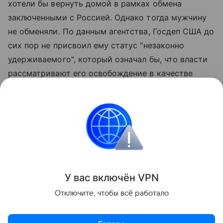
хотели бы вернуть домой в рамках обмена
заключенными с Россией. Однако тогда мужчину
не обменяли. По данным агентства, Госдеп США до
сих пор не присвоил ему статус "незаконно
удерживаемого", который означал бы, что власти
рассматривают его освобождение в качестве
приоритетной задачи и принимают
соответствующие меры в рамках
межведомственного взаимодействия. При этом,
как отмечает Reuters, родственники Гилмана
просили об этом еще с 2023 года.
Поделиться
У вас включ
ён
V
P
N
Отключите, чтобы всё работало