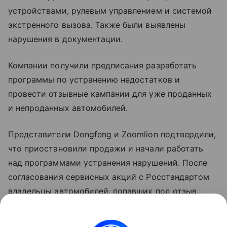
устройствами, рулевым управлением и системой
экстренного вызова. Также были выявлены
нарушения в документации.
Компании получили предписания разработать
программы по устранению недостатков и
провести отзывные кампании для уже проданных
и непроданных автомобилей.
Представители Dongfeng и Zoomlion подтвердили,
что приостановили продажи и начали работать
над программами устранения нарушений. После
согласования сервисных акций с Росстандартом
владельцы автомобилей, попавших под отзыв,
получат направление в сервис для бесплатного
устранения недостатков.