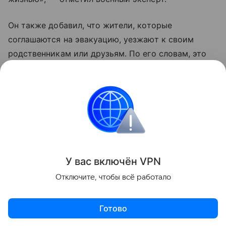
Он также добавил, что жители, которые
соглашаются на эвакуацию, уезжают к своим
родственникам или друзьям. По его словам, это
те люди, которые еще верят Владимиру
Зеленскому, что «он принесет счастье Украине
и якобы победит Москву».
Украина
Россия
Эксклюзив
Внешняя пол
Поделиться
У вас включ
ён
V
P
N
Отключите, чтобы всё работало
Готово