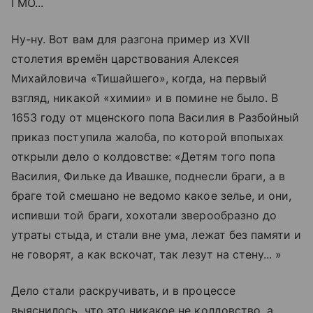
ГМО...
Ну-ну. Вот вам для разгона пример из XVII
столетия времён царствования Алексея
Михайловича «Тишайшего», когда, на первый
взгляд, никакой «химии» и в помине не было. В
1653 году от мценского попа Василия в Разбойный
приказ поступила жалоба, по которой впопыхах
открыли дело о колдовстве: «Детям того попа
Василия, Фильке да Ивашке, поднесли браги, а в
браге той смешано не ведомо какое зелье, и они,
испивши той браги, хохотали зверообразно до
утраты стыда, и стали вне ума, лежат без памяти и
не говорят, а как вскочат, так лезут на стену... »
Дело стали раскручивать, и в процессе
выяснилось, что это никакое не колдовство, а