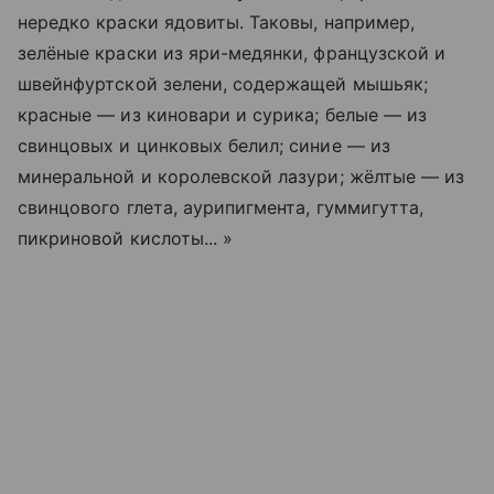
нередко краски ядовиты. Таковы, например,
зелёные краски из яри-медянки, французской и
швейнфуртской зелени, содержащей мышьяк;
красные — из киновари и сурика; белые — из
свинцовых и цинковых белил; синие — из
минеральной и королевской лазури; жёлтые — из
свинцового глета, аурипигмента, гуммигутта,
пикриновой кислоты... »