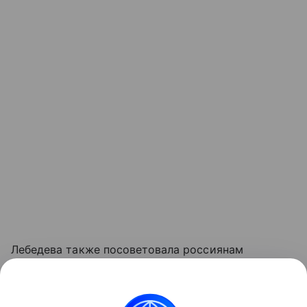
Лебедева также посоветовала россиянам
не забывать о правильном утолении жажды
в жару. Эксперт советует пить воду комнатной
температуры равномерно и небольшими глотками.