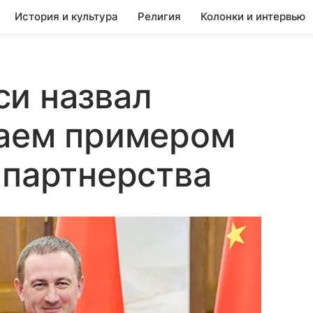
История и культура
Религия
Колонки и интервью
си назвал
таем примером
 партнерства