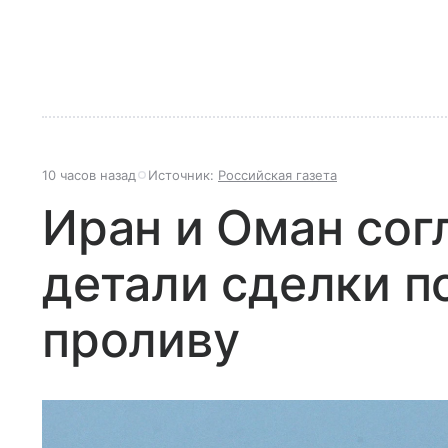
10 часов назад
Источник:
Российская газета
Иран и Оман сог
детали сделки п
проливу