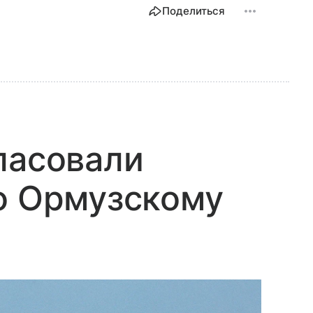
Поделиться
ласовали
о Ормузскому