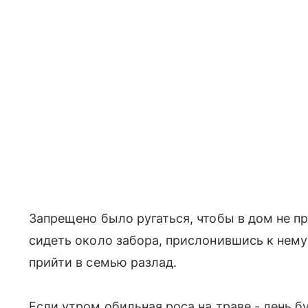
Запрещено было ругаться, чтобы в дом не 
сидеть около забора, прислонившись к нему
прийти в семью разлад.
Если утром обильная роса на траве - день б