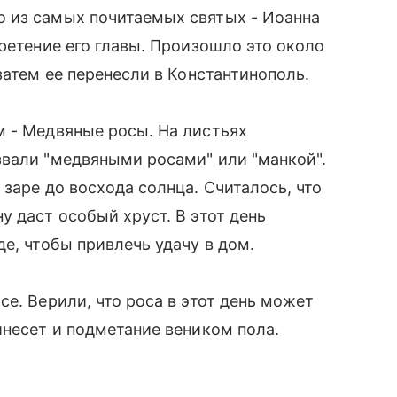
 из самых почитаемых святых - Иоанна
ретение его главы. Произошло это около
затем ее перенесли в Константинополь.
м - Медвяные росы. На листьях
звали "медвяными росами" или "манкой".
заре до восхода солнца. Считалось, что
у даст особый хруст. В этот день
е, чтобы привлечь удачу в дом.
е. Верили, что роса в этот день может
инесет и подметание веником пола.