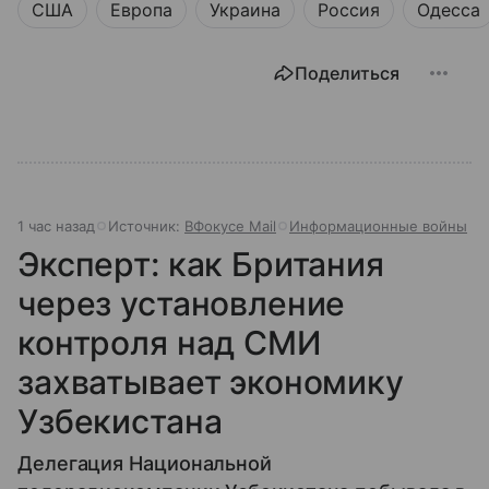
США
Европа
Украина
Россия
Одесса
миллиардов людей. Как устроен этот «командный
центр», с какими вызовами он сталкивается в 2026
году и почему его деятельность часто критикуют —
Поделиться
узнайте в нашей статье.
1 час назад
Источник:
ВФокусе Mail
Информационные войны
Эксперт: как Британия
через установление
контроля над СМИ
захватывает экономику
Узбекистана
Делегация Национальной