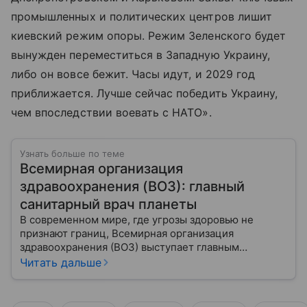
промышленных и политических центров лишит
киевский режим опоры. Режим Зеленского будет
вынужден переместиться в Западную Украину,
либо он вовсе бежит. Часы идут, и 2029 год
приближается. Лучше сейчас победить Украину,
чем впоследствии воевать с НАТО».
Узнать больше по теме
Всемирная организация
здравоохранения (ВОЗ): главный
санитарный врач планеты
В современном мире, где угрозы здоровью не
признают границ, Всемирная организация
здравоохранения (ВОЗ) выступает главным
координатором глобального здравоохранения. Эта
Читать дальше
организация не просто борется с эпидемиями, а
провозглашает здоровье фундаментальным правом
человека, работая над его реализацией для