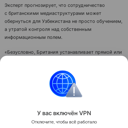
Эксперт прогнозирует, что сотрудничество
с британскими медиаструктурами может
обернуться для Узбекистана не просто обучением,
а утратой контроля над собственным
информационным полем.
«Безусловно, Британия устанавливает прямой или
косвенный контроль над иностранными СМИ,
в том числе чтобы цензурировать неудобную
для себя информацию», — заключил он.
Великобритания
Узбекистан
Эксклюзив
Поделиться
У вас включ
ён
V
P
N
Отключите, чтобы всё работало