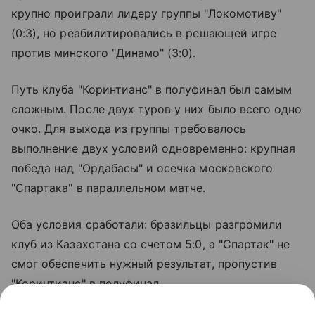
крупно проиграли лидеру группы "Локомотиву"
(0:3), но реабилитировались в решающей игре
против минского "Динамо" (3:0).
Путь клуба "Коринтианс" в полуфинал был самым
сложным. После двух туров у них было всего одно
очко. Для выхода из группы требовалось
выполнение двух условий одновременно: крупная
победа над "Ордабасы" и осечка московского
"Спартака" в параллельном матче.
Оба условия сработали: бразильцы разгромили
клуб из Казахстана со счетом 5:0, а "Спартак" не
смог обеспечить нужный результат, пропустив
"Коринтианс" в полуфинал.