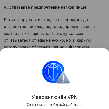
4. Отдавайте предпочтение легкой пище
Есть в жару не хочется, но вечером, когда
становится прохладнее, голод просыпается, и
можно легко переесть. Поэтому совсем
отказываться от еды не нужно, но в жаркую
погоду лучше облегчить рацион. Фавориты -
овощи, фрукты, ягоды, кисломолочные продукты и
рыба.
При проблемах со здоровьем необходима
консультация специалиста
Поделиться
У вас включ
ён
V
P
N
Отключите, чтобы всё работало