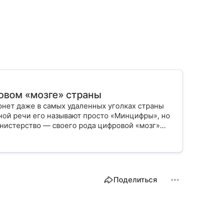
овом «мозге» страны
рнет даже в самых удаленных уголках страны
вной речи его называют просто «Минцифры», но
инистерство — своего рода цифровой «мозг»
 связь и информационную среду. В статье
 и как его работа влияет на жизнь каждого из
Поделиться