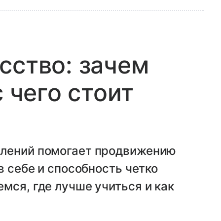
сство: зачем
с чего стоит
плений помогает продвижению
в себе и способность четко
мся, где лучше учиться и как