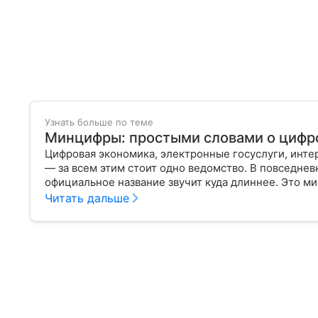
Узнать больше по теме
Минцифры: простыми словами о цифр
Цифровая экономика, электронные госуслуги, инте
— за всем этим стоит одно ведомство. В повседне
официальное название звучит куда длиннее. Это м
России, который отвечает за развитие технологий,
Читать дальше
разберем, что такое Минцифры, чем оно занимается
нас.