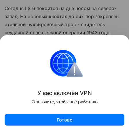
Сегодня LS 6 покоится на дне носом на северо-
запад. На носовых кнехтах до сих пор закреплен
стальной буксировочный трос - свидетель
неудачной спасательной операции 1943 года.
Открытые люки позволяют рассмотреть силуэты
дизельных моторов, а прочный сплав защитил
судно от разрушения, подарив историкам шанс
вживую изучить редчайший образец
экспериментальной военной техники.
Поделиться
У вас включ
ён
V
P
N
Отключите, чтобы всё работало
Готово