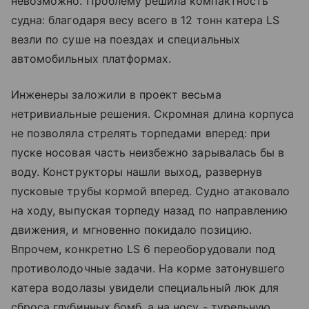
невозможно. Проблему решила компактность
судна: благодаря весу всего в 12 тонн катера LS
везли по суше на поездах и специальных
автомобильных платформах.
Инженеры заложили в проект весьма
нетривиальные решения. Скромная длина корпуса
не позволяла стрелять торпедами вперед: при
пуске носовая часть неизбежно зарывалась бы в
воду. Конструкторы нашли выход, развернув
пусковые трубы кормой вперед. Судно атаковало
на ходу, выпуская торпеду назад по направлению
движения, и мгновенно покидало позицию.
Впрочем, конкретно LS 6 переоборудовали под
противолодочные задачи. На корме затонувшего
катера водолазы увидели специальный люк для
сброса глубинных бомб, а на носу - турельную