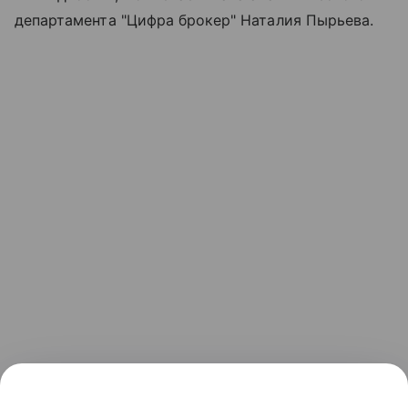
департамента "Цифра брокер" Наталия Пырьева.
По ее прогнозу, в краткосрочной перспективе