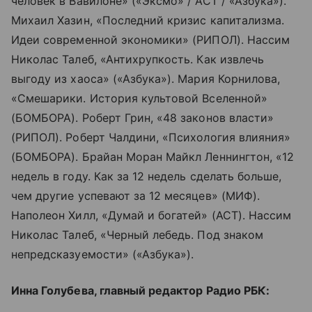
человек в Вавилоне» («Эксмо» / АСТ / «Азбука»).
Михаил Хазин, «Последний кризис капитализма.
Идеи современной экономики» (РИПОЛ). Нассим
Николас Талеб, «Антихрупкость. Как извлечь
выгоду из хаоса» («Азбука»). Мария Корнилова,
«Смешарики. История культовой Вселенной»
(БОМБОРА). Роберт Грин, «48 законов власти»
(РИПОЛ). Роберт Чалдини, «Психология влияния»
(БОМБОРА). Брайан Моран Майкл Леннингтон, «12
недель в году. Как за 12 недель сделать больше,
чем другие успевают за 12 месяцев» (МИФ).
Наполеон Хилл, «Думай и богатей» (АСТ). Нассим
Николас Талеб, «Черный лебедь. Под знаком
непредсказуемости» («Азбука»).
Инна Голубева, главный редактор Радио РБК: