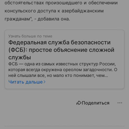
обстоятельствах произошедшего и обеспечении
консульского доступа к азербайджанским
гражданам", - добавила она.
Узнать больше по теме
Федеральная служба безопасности
(ФСБ): простое объяснение сложной
службы
ФСБ — одна из самых известных структур России,
которая всегда окружена ореолом загадочности. О
ней слышали все, но мало кто понимает, чем
именно занимается Федеральная служба
Читать дальше
безопасности, как устроена ее работа, подробнее —
в материале.
Поделиться