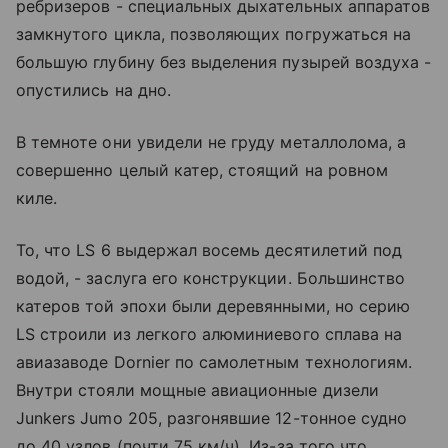
ребризеров - специальных дыхательных аппаратов
замкнутого цикла, позволяющих погружаться на
большую глубину без выделения пузырей воздуха -
опустились на дно.
В темноте они увидели не груду металлолома, а
совершенно целый катер, стоящий на ровном
киле.
То, что LS 6 выдержал восемь десятилетий под
водой, - заслуга его конструкции. Большинство
катеров той эпохи были деревянными, но серию
LS строили из легкого алюминиевого сплава на
авиазаводе Dornier по самолетным технологиям.
Внутри стояли мощные авиационные дизели
Junkers Jumo 205, разгонявшие 12-тонное судно
до 40 узлов (почти 75 км/ч). Из-за того что