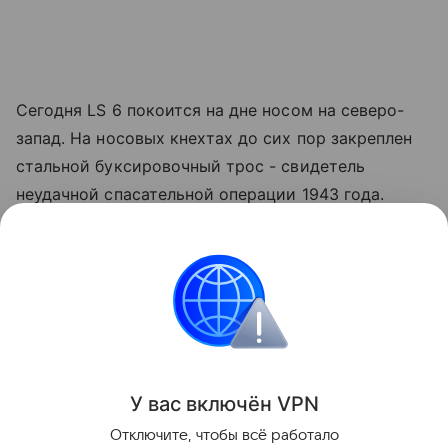
Сегодня LS 6 покоится на дне носом на северо-
запад. На носовых кнехтах до сих пор закреплен
стальной буксировочный трос - свидетель
неудачной спасательной операции 1943 года.
Открытые люки позволяют рассмотреть силуэты
дизельных моторов, а прочный сплав защитил
судно от разрушения, подарив историкам шанс
вживую изучить редчайший образец
экспериментальной военной техники.
Поделиться
У вас включ
ён
V
P
N
Отключите, чтобы всё работало