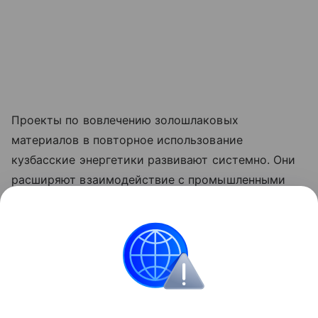
Проекты по вовлечению золошлаковых
материалов в повторное использование
кузбасские энергетики развивают системно. Они
расширяют взаимодействие с промышленными
предприятиями, строительными организациями и
муниципалитетами, рассматривая ЗШМ не как
отход производства, а как ценный минеральный
ресурс, востребованный в различных сферах
экономики.