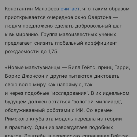
Константин Малофеев
считает
, что таким образом
приоткрывается очередное окно Овертона —
людям предложено сделать добровольный шаг
к вымиранию. Группа малоизвестных ученых
предлагает снизить глобальный коэффициент
рождаемости до 1,75.
«Новые мальтузианцы — Билл Гейтс, принц Гарри,
Борис Джонсон и другие пытаются диктовать
свою волю миру как напрямую, так
и через подобные “исследования”. В их идеальном
будущем должен остаться “золотой миллиард”,
обслуживаемый роботами с ИИ. Со времен
Римского клуба эта модель перешла из теории
в практику. Один из завсегдатаев подобных
кругов, Эпштейн, в переписках спрашивал Гейтса: