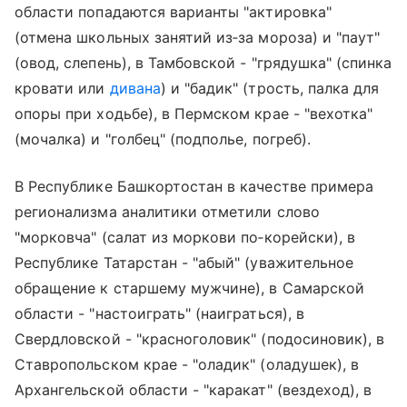
области попадаются варианты "актировка"
(отмена школьных занятий из‑за мороза) и "паут"
(овод, слепень), в Тамбовской - "грядушка" (спинка
кровати или
дивана
) и "бадик" (трость, палка для
опоры при ходьбе), в Пермском крае - "вехотка"
(мочалка) и "голбец" (подполье, погреб).
В Республике Башкортостан в качестве примера
регионализма аналитики отметили слово
"морковча" (салат из моркови по‑корейски), в
Республике Татарстан - "абый" (уважительное
обращение к старшему мужчине), в Самарской
области - "настоиграть" (наиграться), в
Свердловской - "красноголовик" (подосиновик), в
Ставропольском крае - "оладик" (оладушек), в
Архангельской области - "каракат" (вездеход), в