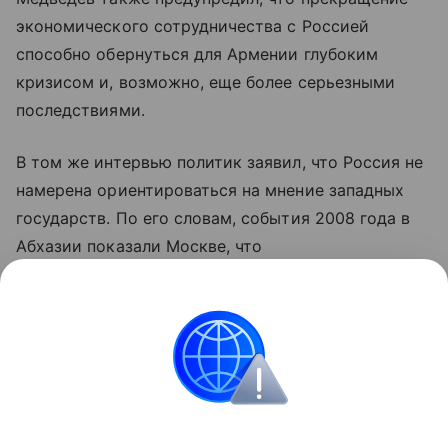
экономического сотрудничества с Россией
способно обернуться для Армении глубоким
кризисом и, возможно, еще более серьезными
последствиями.
В том же интервью политик заявил, что Россия не
намерена ориентироваться на мнение западных
государств. По его словам, события 2008 года в
Абхазии показали Москве, что
внешнеполитические решения не следует
принимать с оглядкой на позицию зарубежных
стран.
Армения
Грузия
Россия
Медведев Дмит