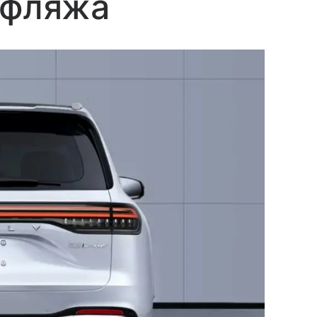
уфляжа