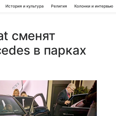
История и культура
Религия
Колонки и интервью
t сменят
edes в парках