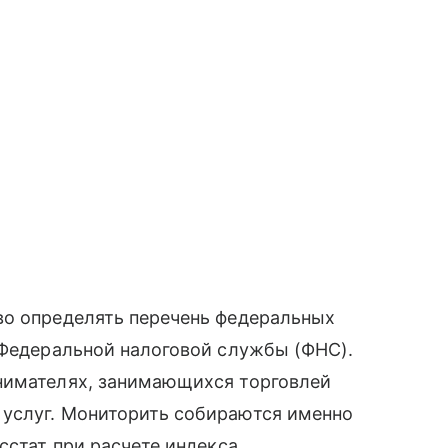
во определять перечень федеральных
 Федеральной налоговой службы (ФНС).
нимателях, занимающихся торговлей
услуг. Мониторить собираются именно
сстат при расчете индекса