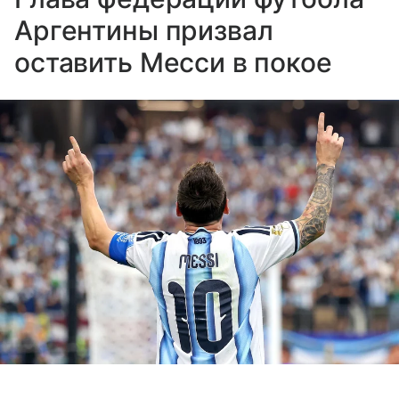
Аргентины призвал
оставить Месси в покое
Источник:
Российская газета
Выберите комментарий
Выберите комментарий
Выберите комментарий