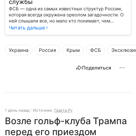
службы
ФСБ — одна из самых известных структур России,
которая всегда окружена ореолом загадочности. О
ней слышали все, но мало кто понимает, чем
именно занимается Федеральная служба
Читать дальше
безопасности, как устроена ее работа, подробнее —
в материале.
Украина
Россия
Крым
ФСБ
Эксклюзи
Поделиться
1 день назад
Источник:
Газета.Ру
Возле гольф-клуба Трампа
перед его приездом