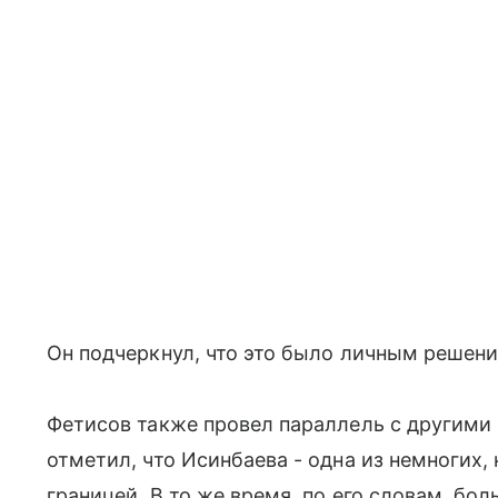
Он подчеркнул, что это было личным решени
Фетисов также провел параллель с другими
отметил, что Исинбаева - одна из немногих,
границей. В то же время, по его словам, бо