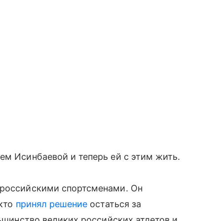
ем Исинбаевой и теперь ей с этим жить.
 российскими спортсменами. Он
 кто
принял решение
остаться за
льшинство великих российских атлетов и