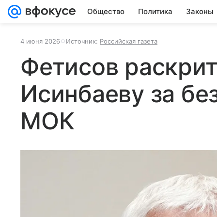
Общество
Политика
Законы
4 июня 2026
Источник:
Российская газета
Фетисов раскри
Исинбаеву за бе
МОК