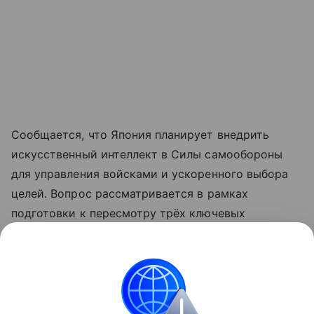
Сообщается, что Япония планирует внедрить
искусственный интеллект в Силы самообороны
для управления войсками и ускоренного выбора
целей. Вопрос рассматривается в рамках
подготовки к пересмотру трёх ключевых
оборонных документов, включая стратегию
национальной безопасности, которые планируется
обновить до конца года.