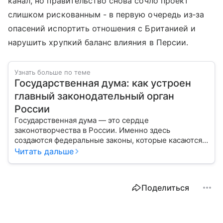
канал, но правительство снова сочло проект
слишком рискованным - в первую очередь из‑за
опасений испортить отношения с Британией и
нарушить хрупкий баланс влияния в Персии.
Узнать больше по теме
Государственная дума: как устроен
главный законодательный орган
России
Государственная дума — это сердце
законотворчества в России. Именно здесь
создаются федеральные законы, которые касаются
жизни каждого гражданина: от образования и
Читать дальше
медицины до налогов и внешней политики. В статье
разберем, как устроена Дума.
Поделиться