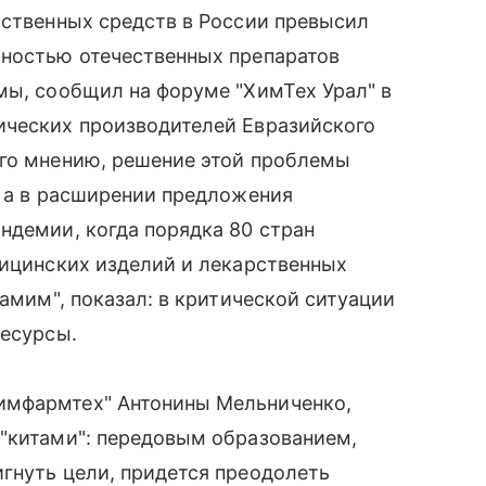
рственных средств в России превысил
лностью отечественных препаратов
мы, сообщил на форуме "ХимТех Урал" в
ических производителей Евразийского
его мнению, решение этой проблемы
, а в расширении предложения
ндемии, когда порядка 80 стран
дицинских изделий и лекарственных
самим", показал: в критической ситуации
ресурсы.
имфармтех" Антонины Мельниченко,
 "китами": передовым образованием,
гнуть цели, придется преодолеть