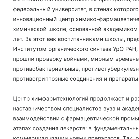
федеральный университет, в стенах которог
инновационный центр химико-фармацевтичес
химической школе, основанной академиком 
лет. За этот век воспитанниками школы, пр
Институтом органического синтеза УрО РАН
прошли проверку войнами, мирным времене
противобактериальные, противотуберкулезн
противогриппозные соединения и препараты
Центр химфармтехнологий продолжает и раз
наставничеством специалистов вуза и акаде
взаимодействии с фармацевтической промы
этапах создания лекарств: в фундаментальн
коммерциализации новых препаратов. Так, о