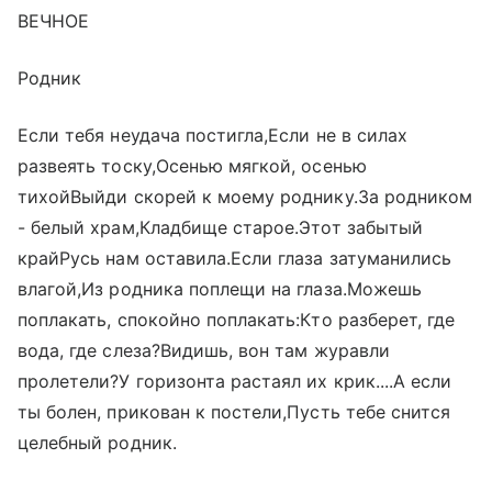
ВЕЧНОЕ
Родник
Если тебя неудача постигла,Если не в силах
развеять тоску,Осенью мягкой, осенью
тихойВыйди скорей к моему роднику.За родником
- белый храм,Кладбище старое.Этот забытый
крайРусь нам оставила.Если глаза затуманились
влагой,Из родника поплещи на глаза.Можешь
поплакать, спокойно поплакать:Кто разберет, где
вода, где слеза?Видишь, вон там журавли
пролетели?У горизонта растаял их крик....А если
ты болен, прикован к постели,Пусть тебе снится
целебный родник.