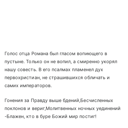
Голос отца Романа был гласом вопиющего в
пустыне. Только он не вопил, а смиренно укорял
нашу совесть. В его псалмах пламенел дух
первохристиан, не страшившихся обличать и
самих императоров.
Гонения за Правду выше бдений,Бесчисленных
поклонов и вериг,Молитвенных ночных уединений
-Блажен, кто в буре Божий мир постиг!