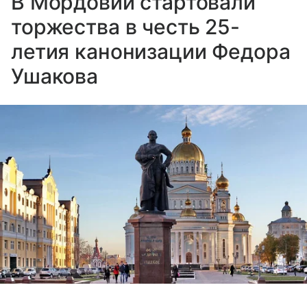
В Мордовии стартовали
торжества в честь 25-
летия канонизации Федора
Ушакова
Выберите комментарий
Выберите комментарий
Выберите комментарий