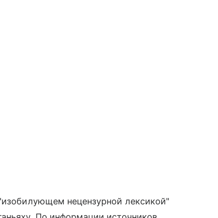
 "изобилующем нецензурной лексикой"
аньяху. По информации источников