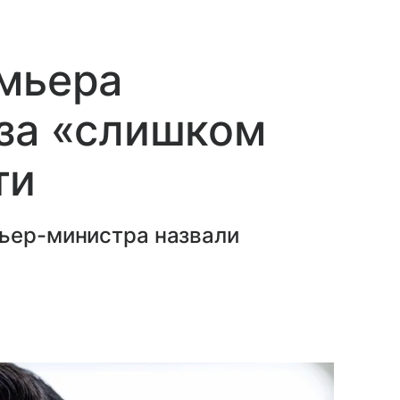
емьера
 за «слишком
ти
мьер-министра назвали