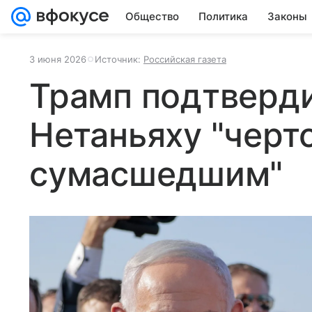
Общество
Политика
Законы
3 июня 2026
Источник:
Российская газета
Трамп подтверди
Нетаньяху "черт
сумасшедшим"