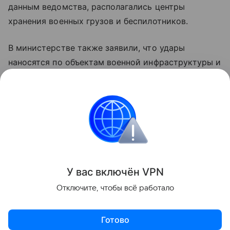
данным ведомства, располагались центры
хранения военных грузов и беспилотников.
В министерстве также заявили, что удары
наносятся по объектам военной инфраструктуры и
предприятиям оборонно-промышленного
комплекса Украины с применением высокоточного
оружия и беспилотных летательных аппаратов.
Украина
Финляндия
Россия
Внешняя пол
Поделиться
У вас включ
ён
V
P
N
Отключите, чтобы всё работало
Готово