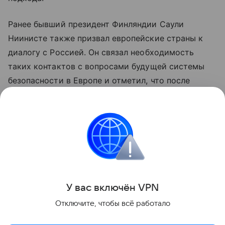
Ранее бывший президент Финляндии Саули
Ниинисте также призвал европейские страны к
диалогу с Россией. Он связал необходимость
таких контактов с вопросами будущей системы
безопасности в Европе и отметил, что после
завершения конфликта на Украине европейским
государствам предстоит учитывать наличие
враждебной границы.
США
Европа
Россия
Внешняя политика
Поделиться
У вас включ
ён
V
P
N
Отключите, чтобы всё работало