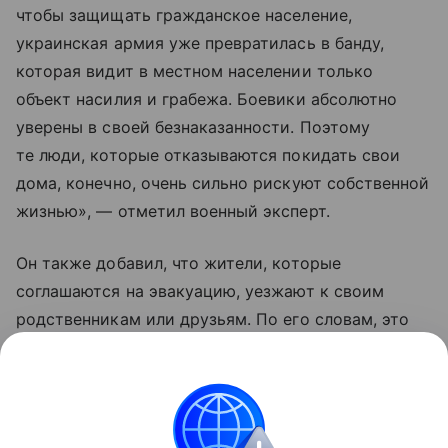
чтобы защищать гражданское население,
украинская армия уже превратилась в банду,
которая видит в местном населении только
объект насилия и грабежа. Боевики абсолютно
уверены в своей безнаказанности. Поэтому
те люди, которые отказываются покидать свои
дома, конечно, очень сильно рискуют собственной
жизнью», — отметил военный эксперт.
Он также добавил, что жители, которые
соглашаются на эвакуацию, уезжают к своим
родственникам или друзьям. По его словам, это
те люди, которые еще верят Владимиру
Зеленскому, что «он принесет счастье Украине
и якобы победит Москву».