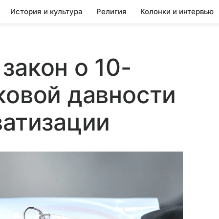
История и культура
Религия
Колонки и интервью
закон о 10-
ковой давности
ватизации