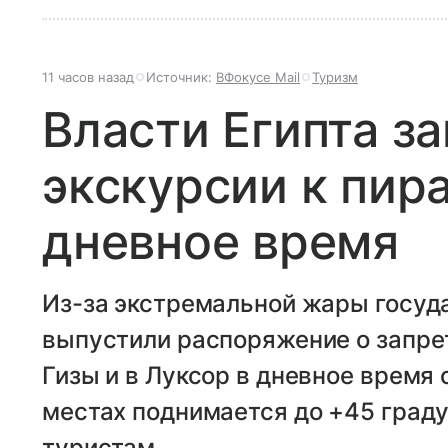
11 часов назад
Источник:
ВФокусе Mail
Туризм
Власти Египта з
экскурсии к пир
дневное время
Из-за экстремальной жары госуд
выпустили распоряжение о запре
Гизы и в Луксор в дневное время 
местах поднимается до +45 граду
туристам.