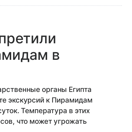
апретили
амидам в
арственные органы Египта
те экскурсий к Пирамидам
суток. Температура в этих
сов, что может угрожать