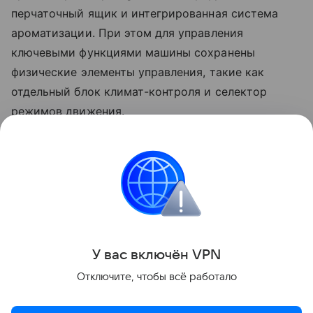
перчаточный ящик и интегрированная система
ароматизации. При этом для управления
ключевыми функциями машины сохранены
физические элементы управления, такие как
отдельный блок климат-контроля и селектор
режимов движения.
Esteo - совместный бренд российской компании
"АГР" и китайская Defetoo. Это уже четвертый
совместный проект - после Tenet, Tenet Plus и
Jeland.
Поделиться
У вас включ
ён
V
P
N
Отключите, чтобы всё работало