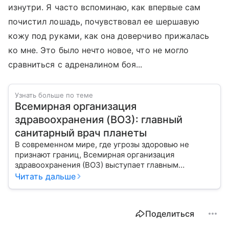
изнутри. Я часто вспоминаю, как впервые сам
почистил лошадь, почувствовал ее шершавую
кожу под руками, как она доверчиво прижалась
ко мне. Это было нечто новое, что не могло
сравниться с адреналином боя...
Узнать больше по теме
Всемирная организация
здравоохранения (ВОЗ): главный
санитарный врач планеты
В современном мире, где угрозы здоровью не
признают границ, Всемирная организация
здравоохранения (ВОЗ) выступает главным
координатором глобального здравоохранения. Эта
Читать дальше
организация не просто борется с эпидемиями, а
провозглашает здоровье фундаментальным правом
человека, работая над его реализацией для
Поделиться
миллиардов людей. Как устроен этот «командный
центр», с какими вызовами он сталкивается в 2026