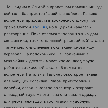
…Мы сидим с Ольгой в крохотном помещении, где
сейчас и базируются "швейные войска". Раньше
волонтеры приходили в воскресную школу при
храме Святой
Троицы
, но в церкви началась
реставрация. Пока отремонтирован только дом
священника, так что длинный "раскройный" стол, а
также многочисленные тюки ткани снова ждут
переезда. На подоконнике - выполненный в
мельчайших деталях макет храма, плод труда
ребят из воскресной школы. В комнатке
волонтеры Наталья и Таисия ловко кроят ткань
для будущих балаклав. Рядом приготовлены
коробки, сегодня-завтра волонтеры отправят
очередной груз. На этот раз они сшили одежду
для ребят, лежащих в госпиталях - удобную,
мягкую, на завязках. На рубашке - согревающая