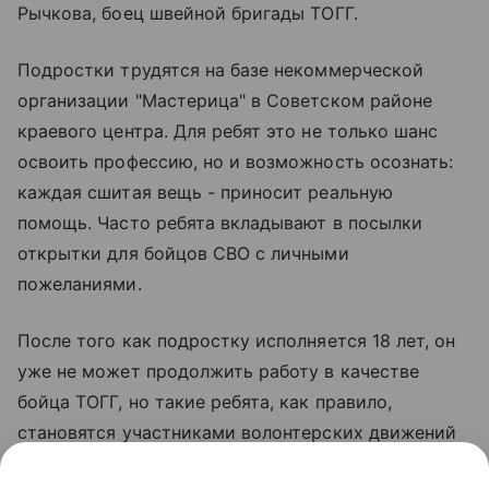
Рычкова, боец швейной бригады ТОГГ.
Подростки трудятся на базе некоммерческой
организации "Мастерица" в Советском районе
краевого центра. Для ребят это не только шанс
освоить профессию, но и возможность осознать:
каждая сшитая вещь - приносит реальную
помощь. Часто ребята вкладывают в посылки
открытки для бойцов СВО с личными
пожеланиями.
После того как подростку исполняется 18 лет, он
уже не может продолжить работу в качестве
бойца ТОГГ, но такие ребята, как правило,
становятся участниками волонтерских движений
и продолжают оказывать помощь фронту. Как