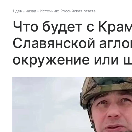
1 день назад
Источник:
Российская газета
Что будет с Кра
Славянской агло
окружение или 