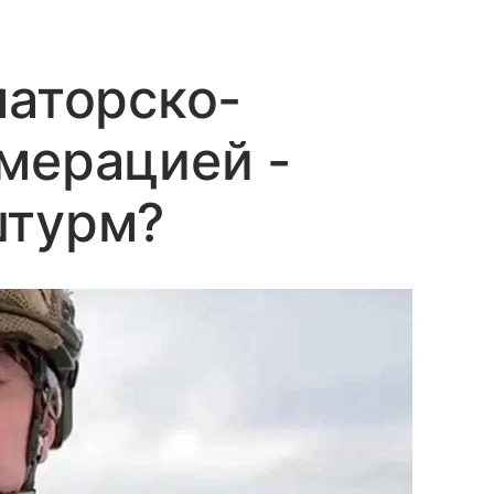
маторско-
мерацией -
штурм?