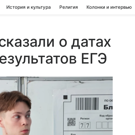
История и культура
Религия
Колонки и интервью
казали о датах
езультатов ЕГЭ