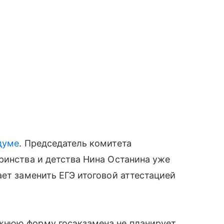
думе
. Председатель комитета
ринства и детства Нина Останина уже
ает заменить ЕГЭ итоговой аттестацией
нюю форму госэкзамена не планирует.