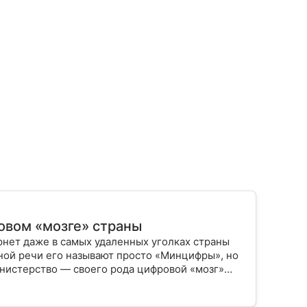
овом «мозге» страны
рнет даже в самых удаленных уголках страны
вной речи его называют просто «Минцифры», но
инистерство — своего рода цифровой «мозг»
 связь и информационную среду. В статье
 и как его работа влияет на жизнь каждого из