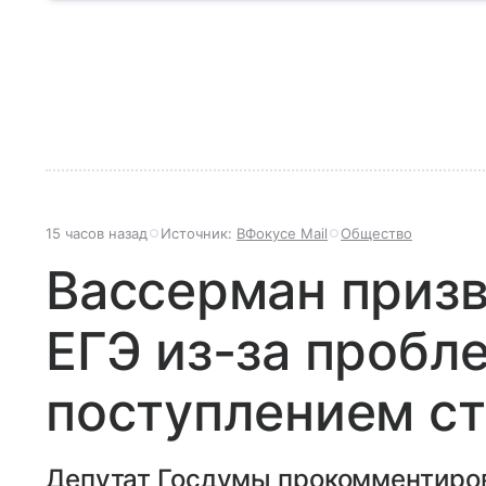
нас.
15 часов назад
Источник:
ВФокусе Mail
Общество
Вассерман призв
ЕГЭ из-за пробл
поступлением с
Депутат Госдумы прокомментиров