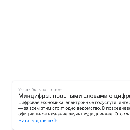
Узнать больше по теме
Минцифры: простыми словами о цифр
Цифровая экономика, электронные госуслуги, инте
— за всем этим стоит одно ведомство. В повседне
официальное название звучит куда длиннее. Это м
России, который отвечает за развитие технологий,
Читать дальше
разберем, что такое Минцифры, чем оно занимается