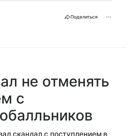
Поделиться
ал не отменять
ем с
тобалльников
ал скандал с поступлением в