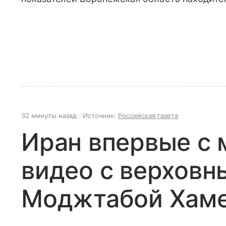
32 минуты назад
Источник:
Российская газета
Иран впервые с 
видео с верхов
Моджтабой Хам