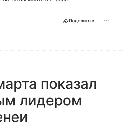
Поделиться
марта показал
ным лидером
енеи