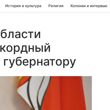
История и культура
Религия
Колонки и интервью
области
екордный
 губернатору