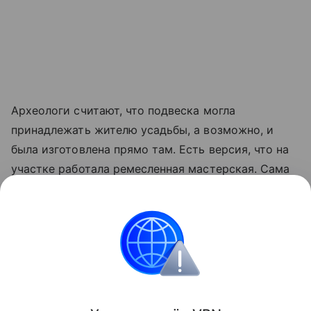
Археологи считают, что подвеска могла
принадлежать жителю усадьбы, а возможно, и
была изготовлена прямо там. Есть версия, что на
участке работала ремесленная мастерская. Сама
находка - весомый аргумент в пользу того, что
уже в XI веке в Старой Руссе существовала
христианская община, были развиты ремесла и
поддерживались устойчивые культурные связи с
Византией.
Поделиться