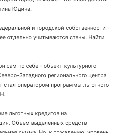
лина Юдина.
федеральной и городской собственности -
нее отдельно учитываются стены. Найти
н сам по себе - объект культурного
Северо-Западного регионального центра
т стал оператором программы льготного
Н.
ие льготных кредитов на
едия. Объем выделенных средств
ельная сумма. Но, к сожалению, уровень