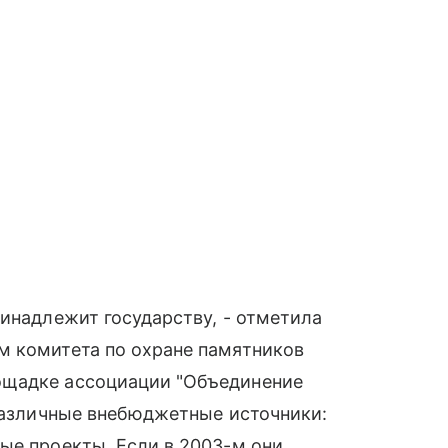
ринадлежит государству, - отметила
м комитета по охране памятников
ощадке ассоциации "Объединение
 различные внебюджетные источники:
ые проекты. Если в 2003-м они