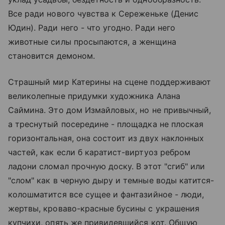
Все ради нового чувства к Сереженьке (Денис
Юдин). Ради него - что угодно. Ради него
животные силы просыпаются, а женщина
становится демоном.
Страшный мир Катерины на сцене поддерживают
великолепные придумки художника Алана
Саймина. Это дом Измайловых, но не привычный,
а треснутый посередине - площадка не плоская
горизонтальная, она состоит из двух наклонных
частей, как если б каратист-виртуоз ребром
ладони сломал прочную доску. В этот "сгиб" или
"слом" как в черную дыру и темные воды катится-
колошматится все сущее и фантазийное - люди,
жертвы, кроваво-красные бусины с украшения
купчихи, опять же привидевшийся кот. Общую