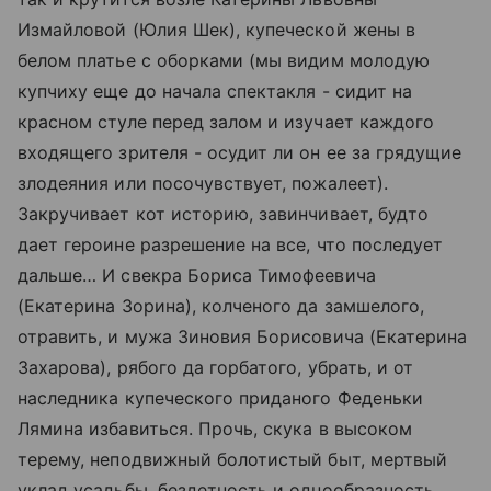
Измайловой (Юлия Шек), купеческой жены в
белом платье с оборками (мы видим молодую
купчиху еще до начала спектакля - сидит на
красном стуле перед залом и изучает каждого
входящего зрителя - осудит ли он ее за грядущие
злодеяния или посочувствует, пожалеет).
Закручивает кот историю, завинчивает, будто
дает героине разрешение на все, что последует
дальше… И свекра Бориса Тимофеевича
(Екатерина Зорина), колченого да замшелого,
отравить, и мужа Зиновия Борисовича (Екатерина
Захарова), рябого да горбатого, убрать, и от
наследника купеческого приданого Феденьки
Лямина избавиться. Прочь, скука в высоком
терему, неподвижный болотистый быт, мертвый
уклад усадьбы, бездетность и однообразность.