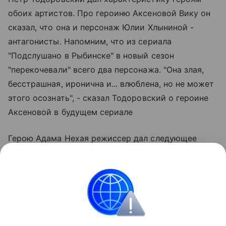
обоих артистов. Про героиню Аксеновой Вику он
сказал, что она и персонаж Юлии Хлыниной -
антагонисты. Напомним, что из сериала
"Подслушано в Рыбинске" в новый сезон
"перекочевали" всего два персонажа. "Она злая,
бесстрашная, иронична и... влюблена, но не может
этого осознать", - сказал Тодоровский о героине
Аксеновой в будущем сериале
Герою Адама Нехая режиссер дал следующее
определение: "Слабый, закомплексованный,
неудачливый, но находящий в себе душевные силы
полностью перевернуть свою жизнь". Иван
Баранов добавил, что у героя есть конкретный
прототип.