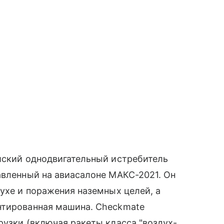
йский однодвигательный истребитель
авленный на авиасалоне МАКС-2021. Он
духе и поражения наземных целей, а
нтированная машина. Checkmate
рузки (включая ракеты класса "воздух-