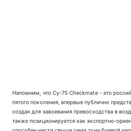
Напомним, что Су-75 Checkmate - это росси
пятого поколения, впервые публично предст
создан для завоевания превосходства в воз
также позиционируется как экспортно-орие
способен нести свыше семи тонн боевой наг