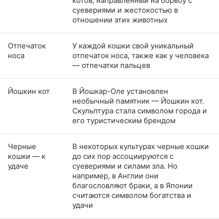
котов, направленный на борьбу с
суевериями и жестокостью в
отношении этих животных
Отпечаток
У каждой кошки свой уникальный
носа
отпечаток носа, также как у человека
— отпечатки пальцев
Йошкин кот
В Йошкар-Оле установлен
необычный памятник — Йошкин кот.
Скульптура стала символом города и
его туристическим брендом
Черные
В некоторых культурах черные кошки
кошки — к
до сих пор ассоциируются с
удаче
суевериями и силами зла. Но
например, в Англии они
благословляют браки, а в Японии
считаются символом богатства и
удачи