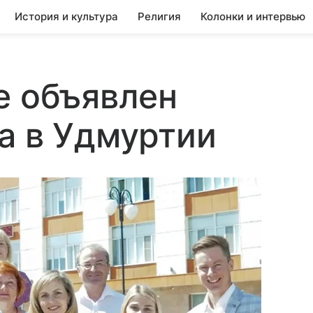
История и культура
Религия
Колонки и интервью
е объявлен
а в Удмуртии