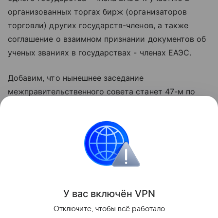
организованных торгах бирж (организаторов
торговли) других государств-членов, а также
соглашение о взаимном признании документов об
ученых званиях в государствах - членах ЕАЭС.
Добавим, что нынешнее заседание
межправительственного совета станет 47-м по
счету с начала работы Евразийского
экономического союза 1 января 2015 года и
вторым в текущем году. Предыдущее заседание
состоялось 26-27 марта 2026 года в
казахстанском Шымкенте.
Поделиться
У вас включ
ён
V
P
N
Отключите, чтобы всё работало