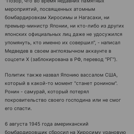
"Позор, что во время недавних памятных
мероприятий, посвященных атомным
бомбардировкам Хиросимы и Нагасаки, ни
премьер-министр Японии, ни кто-либо из других
японских официальных лиц даже не удосужился
упомянуть, кто именно их совершил", - написал
Медведев в своем англоязычном аккаунте в
соцсети X (заблокирована в РФ, перевод "РГ").
Политик также назвал Японию вассалом США,
который в какой-то момент "станет ронином".
Ронин - самурай, который потерял
покровительство своего господина или не смог
его спасти.
6 августа 1945 года американский
бомбардировщик сбросил на Хиросиму урановую