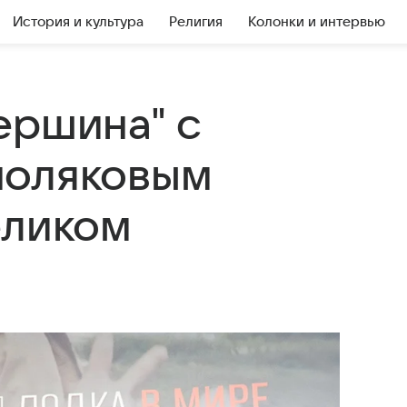
История и культура
Религия
Колонки и интервью
ершина" с
моляковым
еликом