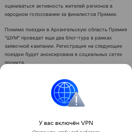
оцениваться активность жителей регионов в
народном голосовании за финалистов Премии.
Помимо поездки в Архангельскую область Премия
"ШУМ" проведет еще два блог-тура в рамках
заявочной кампании. Регистрация на следующие
поездки будет анонсирована в социальных сетях
проекта.
Чтобы принять участие в конкурсе, необходимо
подать заявку на Премию на сайте premiyashum.ru,
а также заполнить форму на ФГАИС "Молодежь
России".
Поделиться
У вас включ
ён
V
P
N