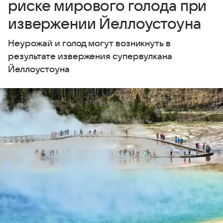
риске мирового голода при
извержении Йеллоустоуна
Неурожай и голод могут возникнуть в
результате извержения супервулкана
Йеллоустоуна