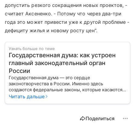
допустить резкого сокращения новых проектов, -
считает Аксененко. - Потому что через два-три
года это может привести уже к другой проблеме -
дефициту жилья и новому росту цен".
Узнать больше по теме
Государственная дума: как устроен
главный законодательный орган
России
Государственная дума — это сердце
законотворчества в России. Именно здесь
создаются федеральные законы, которые касаются
жизни каждого гражданина: от образования и
Читать дальше
медицины до налогов и внешней политики. В статье
разберем, как устроена Дума.
Поделиться